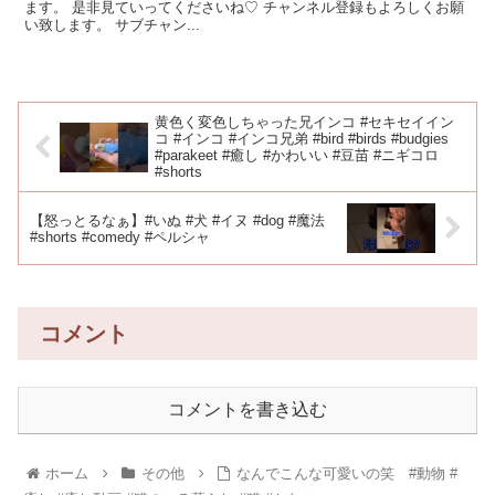
ます。 是非見ていってくださいね♡ チャンネル登録もよろしくお願
い致します。 サブチャン...
黄色く変色しちゃった兄インコ #セキセイイン
コ #インコ #インコ兄弟 #bird #birds #budgies
#parakeet #癒し #かわいい #豆苗 #ニギコロ
#shorts
【怒っとるなぁ】#いぬ #犬 #イヌ #dog #魔法
#shorts #comedy #ペルシャ
コメント
コメントを書き込む
ホーム
その他
なんでこんな可愛いの笑 #動物 #