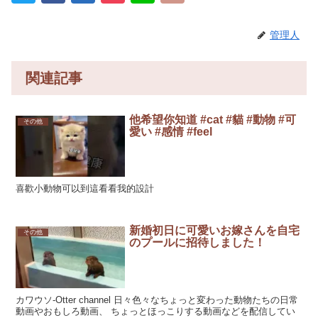
管理人
関連記事
他希望你知道 #cat #貓 #動物 #可
その他
愛い #感情 #feel
喜歡小動物可以到這看看我的設計
新婚初日に可愛いお嫁さんを自宅
その他
のプールに招待しました！
カワウソ-Otter channel 日々色々なちょっと変わった動物たちの日常
動画やおもしろ動画、 ちょっとほっこりする動画などを配信してい