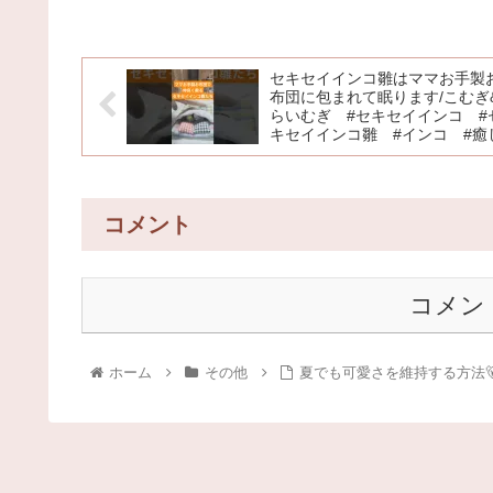
セキセイインコ雛はママお手製
布団に包まれて眠ります/こむぎ
らいむぎ #セキセイインコ #
キセイインコ雛 #インコ #癒
コメント
コメン
ホーム
その他
夏でも可愛さを維持する方法