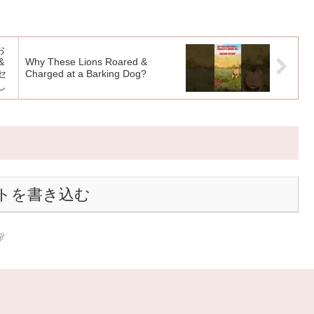
お
&
Why These Lions Roared &
セ
Charged at a Barking Dog?
し
トを書き込む
