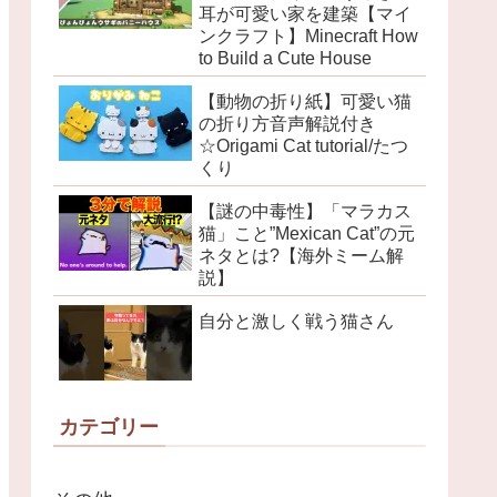
耳が可愛い家を建築【マイ
ンクラフト】Minecraft How
to Build a Cute House
【動物の折り紙】可愛い猫
の折り方音声解説付き
☆Origami Cat tutorial/たつ
くり
【謎の中毒性】「マラカス
猫」こと”Mexican Cat”の元
ネタとは?【海外ミーム解
説】
自分と激しく戦う猫さん
カテゴリー