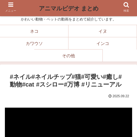
アニマルビデオ まとめ
メニュー
検索
かわいい動物・ペットの動画をまとめて紹介しています。
ネコ
イヌ
カワウソ
インコ
その他
#ネイル#ネイルチップ#猫#可愛い#癒し#
動物#cat #スシロー#万博 #リニューアル
2025.09.22