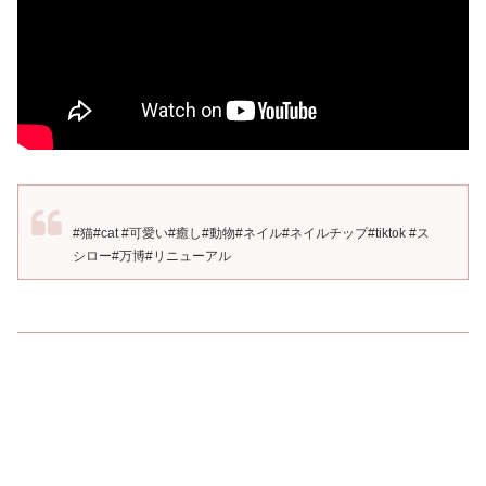
#猫#cat #可愛い#癒し#動物#ネイル#ネイルチップ#tiktok #ス
シロー#万博#リニューアル