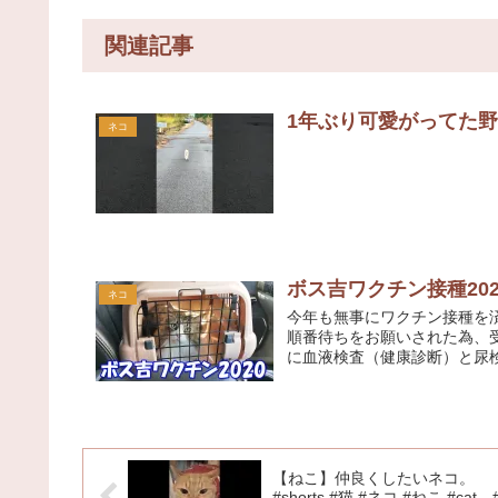
関連記事
1年ぶり可愛がってた野良
ネコ
ボス吉ワクチン接種20
ネコ
今年も無事にワクチン接種を
順番待ちをお願いされた為、
に血液検査（健康診断）と尿検
【ねこ】仲良くしたいネコ。
#shorts #猫 #ネコ #ねこ #cat 