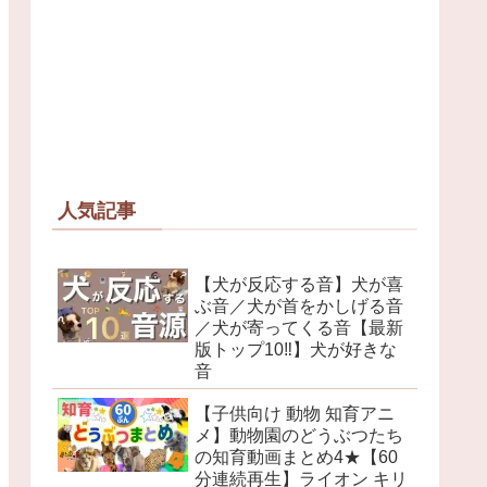
人気記事
【犬が反応する音】犬が喜
ぶ音／犬が首をかしげる音
／犬が寄ってくる音【最新
版トップ10‼︎】犬が好きな
音
【子供向け 動物 知育アニ
メ】動物園のどうぶつたち
の知育動画まとめ4★【60
分連続再生】ライオン キリ