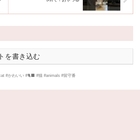
トを書き込む
#かわいい #🐈‍⬛ #猫 #animals #留守番