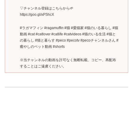
▽チャンネル登録はこちらから🌱
https://goo.gl/xPShcX
#ラガマフィン #ragamuffin #猫 #愛猫家 #猫のいる暮らし #猫
動画 #cat #catlover #catlife #catvideos #猫のいる生活 #猫と
の暮らし #猫と暮らす #peco #pecotv #pecoチャンネルさん #
癒やしのペット動画 #shorts
※当チャンネルの動画を許可なく無断転載、コピー、再配布
することはご遠慮ください。