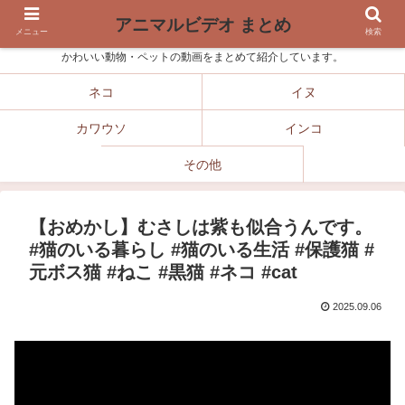
アニマルビデオ まとめ
メニュー
検索
かわいい動物・ペットの動画をまとめて紹介しています。
ネコ
イヌ
カワウソ
インコ
その他
【おめかし】むさしは紫も似合うんです。
#猫のいる暮らし #猫のいる生活 #保護猫 #
元ボス猫 #ねこ #黒猫 #ネコ #cat
2025.09.06