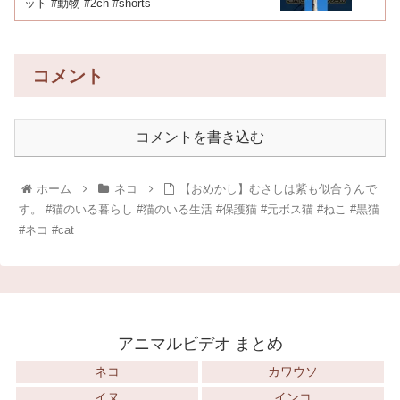
ット #動物 #2ch #shorts
コメント
コメントを書き込む
ホーム
ネコ
【おめかし】むさしは紫も似合うんで
す。 #猫のいる暮らし #猫のいる生活 #保護猫 #元ボス猫 #ねこ #黒猫
#ネコ #cat
アニマルビデオ まとめ
ネコ
カワウソ
イヌ
インコ