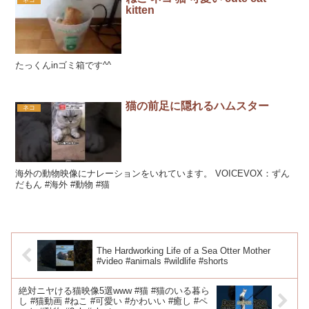
ネコ
kitten
たっくんinゴミ箱です^^
猫の前足に隠れるハムスター
ネコ
海外の動物映像にナレーションをいれています。 VOICEVOX：ずん
だもん #海外 #動物 #猫
The Hardworking Life of a Sea Otter Mother
#video #animals #wildlife #shorts
絶対ニヤける猫映像5選www #猫 #猫のいる暮ら
し #猫動画 #ねこ #可愛い #かわいい #癒し #ペ