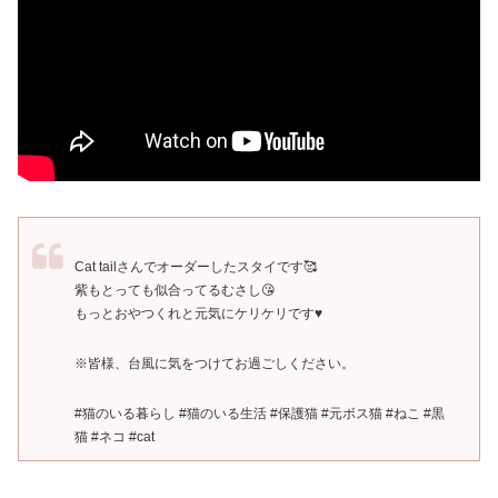
Cat tailさんでオーダーしたスタイです🥰
紫もとっても似合ってるむさし😘
もっとおやつくれと元気にケリケリです♥️
※皆様、台風に気をつけてお過ごしください。
#猫のいる暮らし #猫のいる生活 #保護猫 #元ボス猫 #ねこ #黒
猫 #ネコ #cat