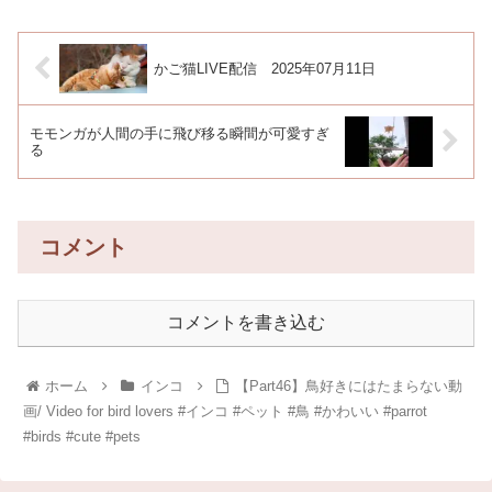
かご猫LIVE配信 2025年07月11日
モモンガが人間の手に飛び移る瞬間が可愛すぎ
る
コメント
コメントを書き込む
ホーム
インコ
【Part46】鳥好きにはたまらない動
画/ Video for bird lovers #インコ #ペット #鳥 #かわいい #parrot
#birds #cute #pets