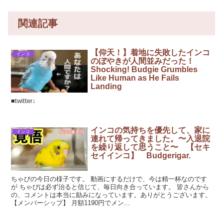
関連記事
【仰天！】着地に失敗したインコ
インコ
のぼやきが人間並みだった！
Shocking! Budgie Grumbles
Like Human as He Fails
Landing
■twitter↓
インコの気持ちを優先して、家に
インコ
連れて帰ってきました。〜入退院
を繰り返して思うこと〜 【セキ
セイインコ】 Budgerigar.
ちゃぴの今日の様子です。 動画にするだけで、今は精一杯なのです
が ちゃぴは必ず治ると信じて、毎日向き合っています。 皆さんから
の、コメントは本当に励みになっています。ありがとうございます。
【メンバーシップ】 月額1190円でメン...