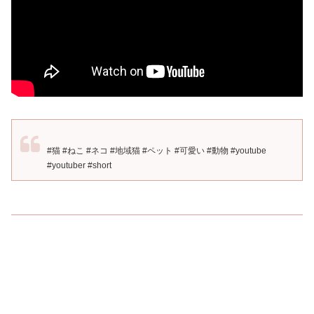
#猫 #ねこ #ネコ #地域猫 #ペット #可愛い #動物 #youtube
#youtuber #short