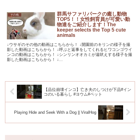
群馬サファリパークの癒し動物
その他
TOP5！！女性飼育員が可愛い動
物達をご紹介します！The
keeper selects the Top 5 cute
animals
↓ウサギのその他の動画はこちらから！ ↓開園前のキリンの様子を撮
影した動画はこちらから！ ↓呼ぶと返事をしてくれるヒワコンゴウイ
ンコの動画はこちらから！ ↓シンリンオオカミが遠吠えする様子を撮
影した動画はこちらから！ ↓...
【品位崩壊インコ】亡き夫のしつけが下品#イン
コのいる暮らし #ヨウム#ペット
Playing Hide and Seek With a Dog || ViralHog